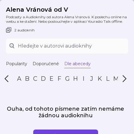
Alena Vránová od V
Podcasty a Audioknihy od autora Alena Vránová. K poslechu online na
webu a ke stažení. Nebo poslouchejte v aplikaci Youradio Talk offline.
2 audioknih
Popularity
Doporučené
Dle abecedy
A
B
C
D
E
F
G
H
I
J
K
L
M
N
Ouha, od tohoto písmene zatím nemáme
žádnou audioknihu