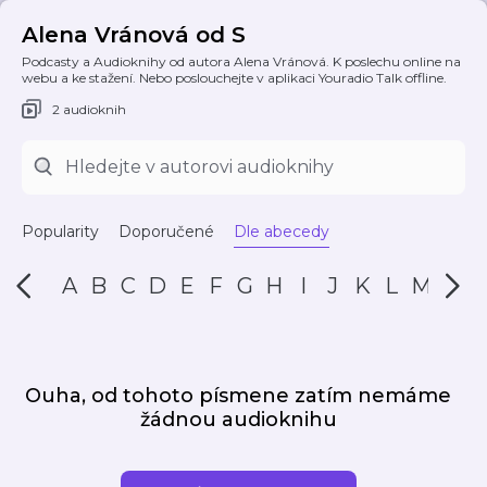
Alena Vránová od S
Podcasty a Audioknihy od autora Alena Vránová. K poslechu online na
webu a ke stažení. Nebo poslouchejte v aplikaci Youradio Talk offline.
2 audioknih
Popularity
Doporučené
Dle abecedy
A
B
C
D
E
F
G
H
I
J
K
L
M
N
Ouha, od tohoto písmene zatím nemáme
žádnou audioknihu