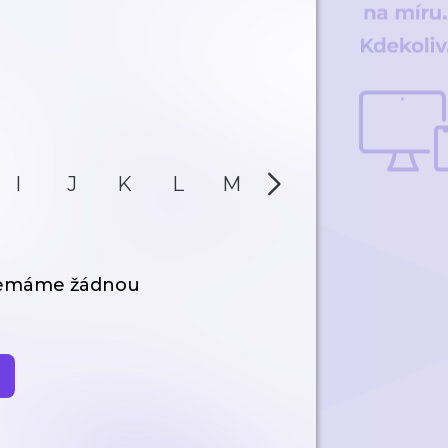
I
J
K
L
M
N
O
P
nemáme žádnou