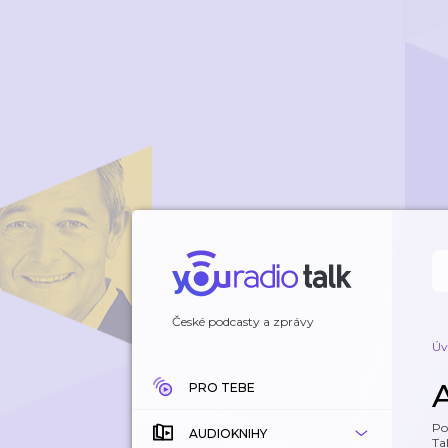
České podcasty a zprávy
Úv
PRO TEBE
Po
AUDIOKNIHY
Tal