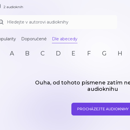
2 audioknih
pularity
Doporučené
Dle abecedy
A
B
C
D
E
F
G
H
Ouha, od tohoto písmene zatím 
audioknihu
PROCHÁZEJTE AUDIOKNIHY