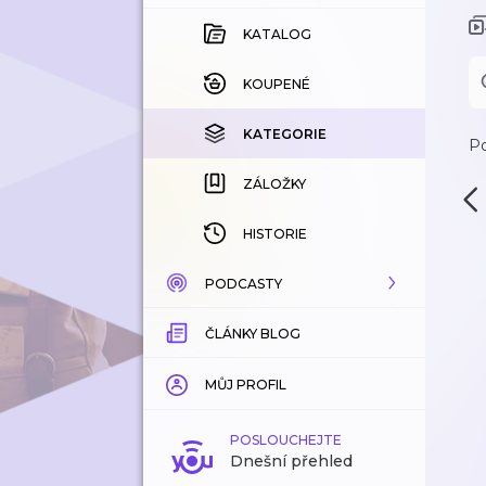
KATALOG
KOUPENÉ
KATEGORIE
Po
ZÁLOŽKY
HISTORIE
PODCASTY
ČLÁNKY BLOG
KATALOG
KATEGORIE
MŮJ PROFIL
ZÁLOŽKY
POSLOUCHEJTE
Dnešní přehled
LÍBÍ SE MI