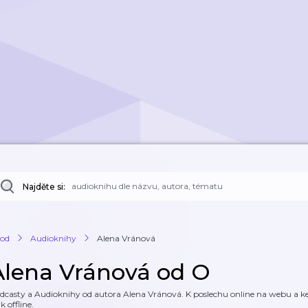
Najděte si:
od
Audioknihy
Alena Vránová
Alena Vránová od O
dcasty a Audioknihy od autora Alena Vránová. K poslechu online na webu a ke 
k offline.