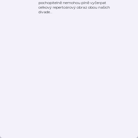
pochopitelně nemohou plně vyčerpat
celkový repertoárový obraz obou našich
divade
…