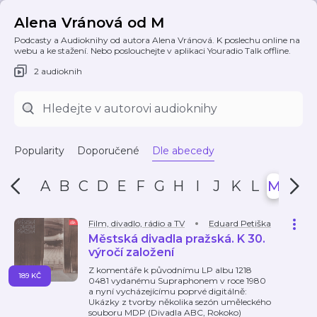
Alena Vránová od M
Podcasty a Audioknihy od autora Alena Vránová. K poslechu online na
webu a ke stažení. Nebo poslouchejte v aplikaci Youradio Talk offline.
2 audioknih
Popularity
Doporučené
Dle abecedy
A
B
C
D
E
F
G
H
I
J
K
L
M
N
Film, divadlo, rádio a TV
Eduard Petiška
Městská divadla pražská. K 30.
výročí založení
Z komentáře k původnímu LP albu 1218
189 KČ
0481 vydanému Supraphonem v roce 1980
a nyní vycházejícímu poprvé digitálně:
Ukázky z tvorby několika sezón uměleckého
souboru MDP (Divadla ABC, Rokoko)