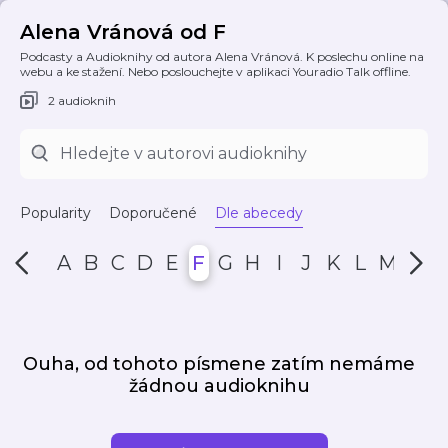
Alena Vránová od F
Podcasty a Audioknihy od autora Alena Vránová. K poslechu online na
webu a ke stažení. Nebo poslouchejte v aplikaci Youradio Talk offline.
2 audioknih
Popularity
Doporučené
Dle abecedy
A
B
C
D
E
F
G
H
I
J
K
L
M
N
Ouha, od tohoto písmene zatím nemáme
žádnou audioknihu