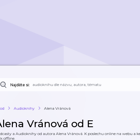
Najděte si:
od
Audioknihy
Alena Vránová
Alena Vránová od E
dcasty a Audioknihy od autora Alena Vránová. K poslechu online na webu a ke 
k offline.