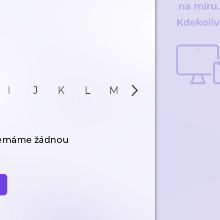
I
J
K
L
M
N
O
P
nemáme žádnou