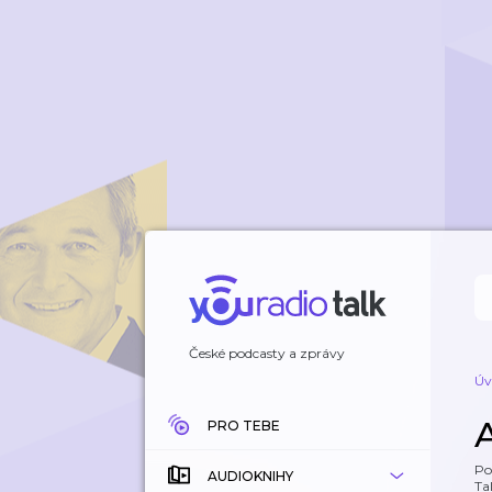
České podcasty a zprávy
Úv
PRO TEBE
Po
AUDIOKNIHY
Tal