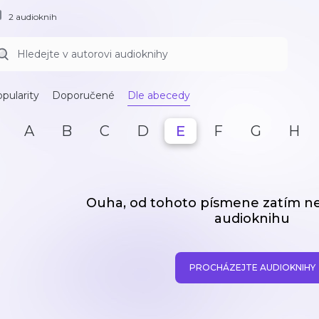
2 audioknih
pularity
Doporučené
Dle abecedy
A
B
C
D
E
F
G
H
Ouha, od tohoto písmene zatím 
audioknihu
PROCHÁZEJTE AUDIOKNIHY