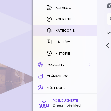
KATALOG
KOUPENÉ
KATEGORIE
Po
ZÁLOŽKY
HISTORIE
PODCASTY
ČLÁNKY BLOG
KATALOG
KATEGORIE
MŮJ PROFIL
ZÁLOŽKY
POSLOUCHEJTE
Dnešní přehled
LÍBÍ SE MI