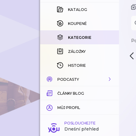
KATALOG
KOUPENÉ
KATEGORIE
Po
ZÁLOŽKY
HISTORIE
PODCASTY
ČLÁNKY BLOG
KATALOG
KATEGORIE
MŮJ PROFIL
ZÁLOŽKY
POSLOUCHEJTE
Dnešní přehled
LÍBÍ SE MI