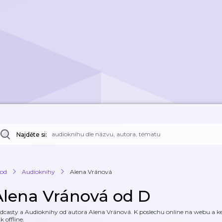
Najděte si:
od
Audioknihy
Alena Vránová
Alena Vránová od D
dcasty a Audioknihy od autora Alena Vránová. K poslechu online na webu a ke 
k offline.