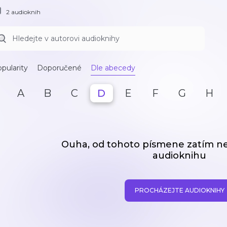
2 audioknih
pularity
Doporučené
Dle abecedy
A
B
C
D
E
F
G
H
Ouha, od tohoto písmene zatím 
audioknihu
PROCHÁZEJTE AUDIOKNIHY