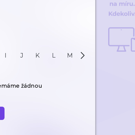
I
J
K
L
M
N
O
P
nemáme žádnou