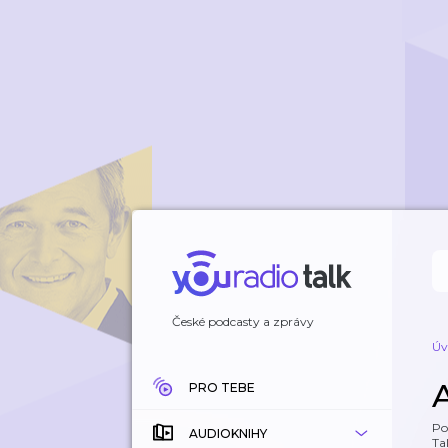
České podcasty a zprávy
Úv
PRO TEBE
Po
AUDIOKNIHY
Tal