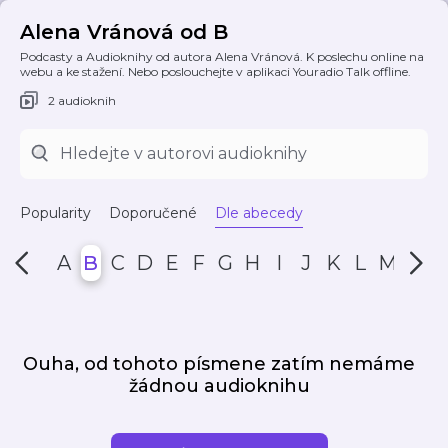
Alena Vránová od B
Podcasty a Audioknihy od autora Alena Vránová. K poslechu online na
webu a ke stažení. Nebo poslouchejte v aplikaci Youradio Talk offline.
2 audioknih
Popularity
Doporučené
Dle abecedy
A
B
C
D
E
F
G
H
I
J
K
L
M
N
Ouha, od tohoto písmene zatím nemáme
žádnou audioknihu