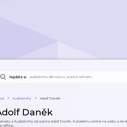
Najděte si:
od
Audioknihy
Adolf Daněk
Adolf Daněk
dcasty a Audioknihy od autora Adolf Daněk. K poslechu online na webu a ke st
k offline.