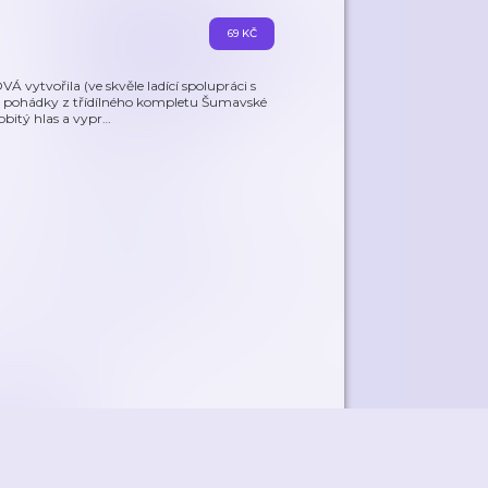
69 KČ
 vytvořila (ve skvěle ladící spolupráci s
 pohádky z třídílného kompletu Šumavské
obitý hlas a vypr
…