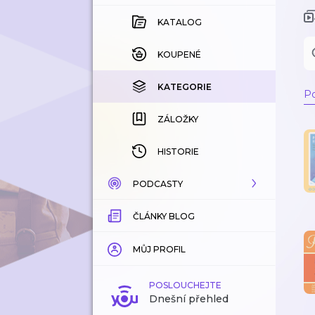
KATALOG
KOUPENÉ
KATEGORIE
Po
ZÁLOŽKY
HISTORIE
PODCASTY
ČLÁNKY BLOG
KATALOG
KATEGORIE
MŮJ PROFIL
ZÁLOŽKY
POSLOUCHEJTE
Dnešní přehled
LÍBÍ SE MI