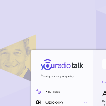
České podcasty a zprávy
Úv
PRO TEBE
Po
AUDIOKNIHY
Tal