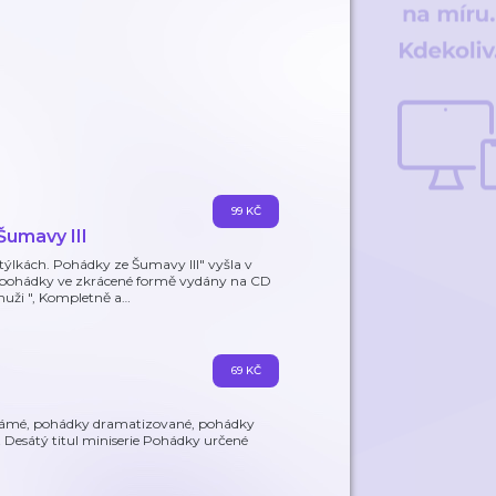
99 KČ
Šumavy III
ýlkách. Pohádky ze Šumavy III" vyšla v
ré pohádky ve zkrácené formě vydány na CD
muži ", Kompletně a
…
69 KČ
známé, pohádky dramatizované, pohádky
! Desátý titul miniserie Pohádky určené