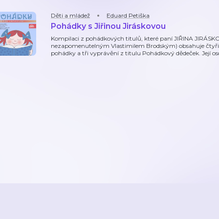
Děti a mládež
Eduard Petiška
Pohádky s Jiřinou Jiráskovou
Kompilaci z pohádkových titulů, které paní JIŘINA JIRÁSKOVÁ
nezapomenutelným Vlastimilem Brodským) obsahuje čtyři
pohádky a tři vyprávění z titulu Pohádkový dědeček. Její os