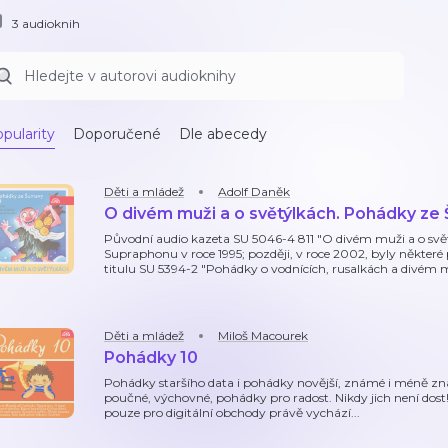
3 audioknih
pularity
Doporučené
Dle abecedy
Děti a mládež
Adolf Daněk
O divém muži a o světýlkách. Pohádky ze 
Původní audio kazeta SU 5046-4 811 "O divém muži a o svět
Supraphonu v roce 1995; později, v roce 2002, byly někte
titulu SU 5394-2 "Pohádky o vodnících, rusalkách a divém 
Děti a mládež
Miloš Macourek
Pohádky 10
Pohádky staršího data i pohádky novější, známé i méně 
poučné, výchovné, pohádky pro radost. Nikdy jich není dost
pouze pro digitální obchody právě vychází...